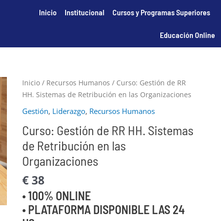
Inicio
Institucional
Cursos y Programas Superiores
Educación Online
Inicio
/
Recursos Humanos
/ Curso: Gestión de RR
HH. Sistemas de Retribución en las Organizaciones
Gestión
,
Liderazgo
,
Recursos Humanos
Curso: Gestión de RR HH. Sistemas
de Retribución en las
Organizaciones
€
38
• 100% ONLINE
• PLATAFORMA DISPONIBLE LAS 24