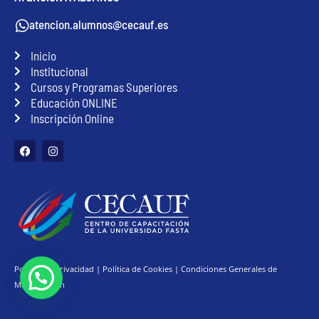
atencion.alumnos@cecauf.es
Inicio
Institucional
Cursos y Programas Superiores
Educación ONLINE
Inscripción Online
F
I
a
n
c
s
e
t
b
a
o
g
o
r
k
a
m
Política de Privacidad
|
Política de Cookies
|
Condiciones Generales de
Matriculación